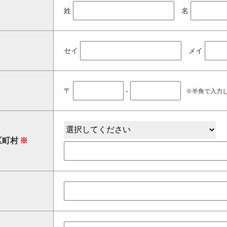
姓
名
セイ
メイ
〒
-
※半角で入力
区町村