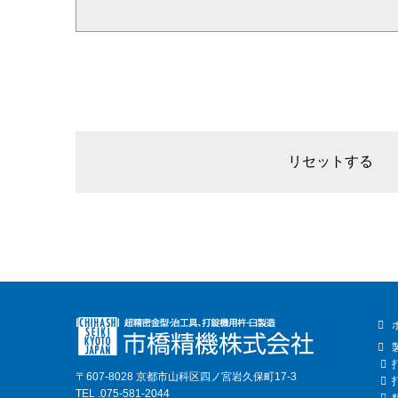
リセットする
〒607-8028 京都市山科区四ノ宮岩久保町17-3
TEL .075-581-2044