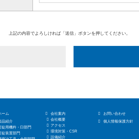
上記の内容でよろしければ「送信」ボタンを押してください。
ホーム
会社案内
お問い合わせ
会社概要
製品紹介
個人情報保護方針
アクセス
打錠用機杵・臼部門
環境対策・CSR
打錠装置部門
設備紹介
精密冶工具・金型部門